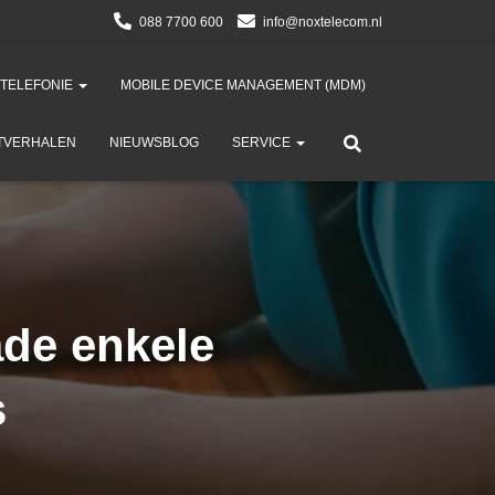
088 7700 600
info@noxtelecom.nl
 TELEFONIE
MOBILE DEVICE MANAGEMENT (MDM)​
TVERHALEN
NIEUWSBLOG
SERVICE
ade enkele
s