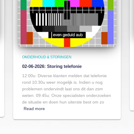
ONDERHOUD & STORINGEN
02-06-2026: Storing telefonie
12:00u: Diverse klanten melden dat telefonie
rond 10:30u weer mogelijk is. Indien u nog
problemen ondervindt laat ons dit dan zsm
weten. 09:45u: Onze specialisten onderzoeken
de situatie en doen hun uiterste best om zo
Read more