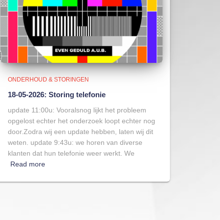
ONDERHOUD & STORINGEN
18-05-2026: Storing telefonie
update 11:00u: Vooralsnog lijkt het probleem
opgelost echter het onderzoek loopt echter nog
door.Zodra wij een update hebben, laten wij dit
weten. update 9:43u: we horen van diverse
klanten dat hun telefonie weer werkt. We
Read more