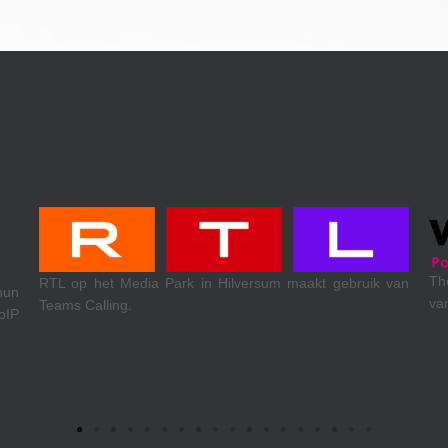
Theewen koel- & klimaattechniek uit Venlo. Ma
 maakt gebruik van
van Xelion VoIP, internetaccess en mobiele dien