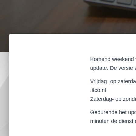
Komend weekend wo
update. De versie 
Vrijdag- op zaterd
.itco.nl
Zaterdag- op zonda
Gedurende het upd
minuten de dienst 