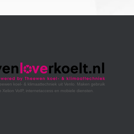
ken gebruik
sten.
Omroep MAX maakt gebruik van Xelion VoIP en mobie
diensten.