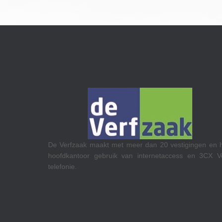
RTL op het Media Park in Hilversum
 dan 20 vestigingen en hun
Teams Calling.
internetaccess en 3CX VoIP