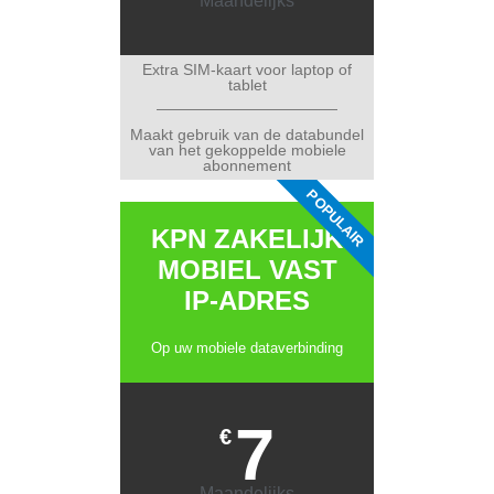
Maandelijks
Extra SIM-kaart voor laptop of
tablet
Maakt gebruik van de databundel
van het gekoppelde mobiele
abonnement
POPULAIR
KPN ZAKELIJK
MOBIEL VAST
IP-ADRES
Op uw mobiele dataverbinding
7
€
Maandelijks