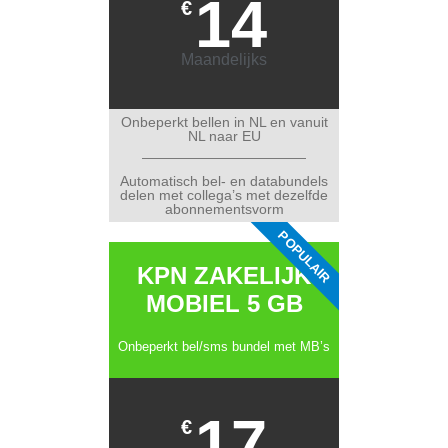
14
€
Maandelijks
Onbeperkt bellen in NL en vanuit
NL naar EU
Automatisch bel- en databundels
delen met collega’s met dezelfde
abonnementsvorm
POPULAIR
KPN ZAKELIJK
MOBIEL 5 GB
Onbeperkt bel/sms bundel met MB’s
17
€