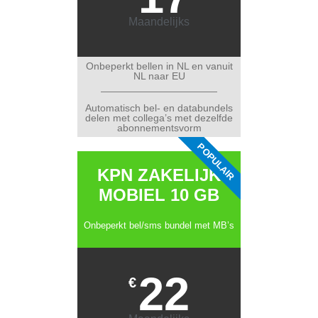
Maandelijks
Onbeperkt bellen in NL en vanuit
NL naar EU
Automatisch bel- en databundels
delen met collega’s met dezelfde
abonnementsvorm
POPULAIR
KPN ZAKELIJK
MOBIEL 10 GB
Onbeperkt bel/sms bundel met MB’s
22
€