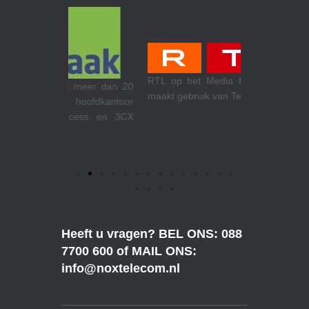
Theewen koe
RTL op het Media Park in Hilversum
meer dan 20
Venlo. Make
maakt gebruik van Teams Calling.
ofdkantoor
internetacce
cess en 3CX
Heeft u vragen? BEL ONS: 088
7700 600 of MAIL ONS:
info@noxtelecom.nl