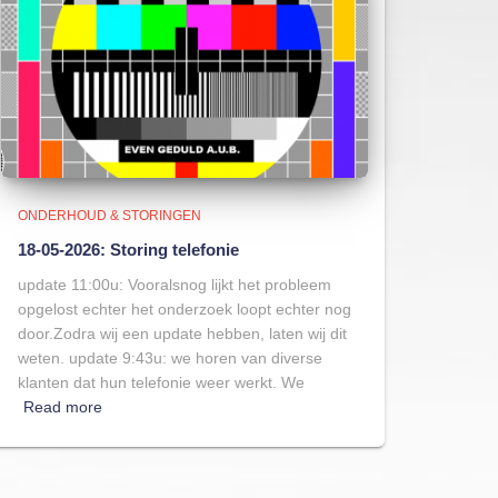
ONDERHOUD & STORINGEN
18-05-2026: Storing telefonie
update 11:00u: Vooralsnog lijkt het probleem
opgelost echter het onderzoek loopt echter nog
door.Zodra wij een update hebben, laten wij dit
weten. update 9:43u: we horen van diverse
klanten dat hun telefonie weer werkt. We
Read more