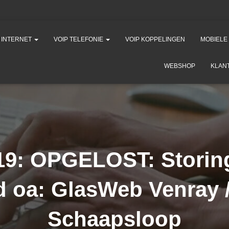
K INTERNET
VOIP TELEFONIE
VOIP KOPPELINGEN
MOBIELE
WEBSHOP
KLAN
19: OPGELOST: Storin
 oa: GlasWeb Venray /
Schaapsloop