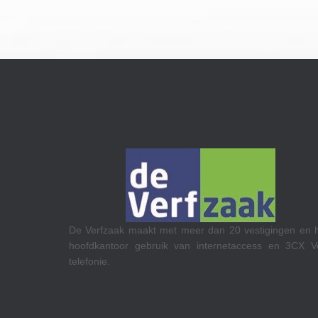
RTL op het Media Park in Hilversum maakt gebru
tigingen en hun
Teams Calling.
ss en 3CX VoIP