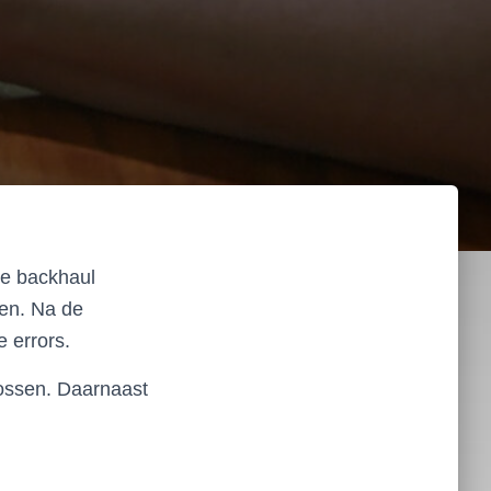
de backhaul
ten. Na de
 errors.
lossen. Daarnaast