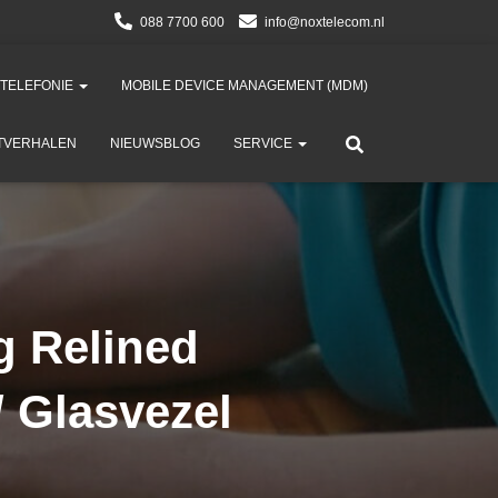
088 7700 600
info@noxtelecom.nl
 TELEFONIE
MOBILE DEVICE MANAGEMENT (MDM)​
TVERHALEN
NIEUWSBLOG
SERVICE
g Relined
 Glasvezel