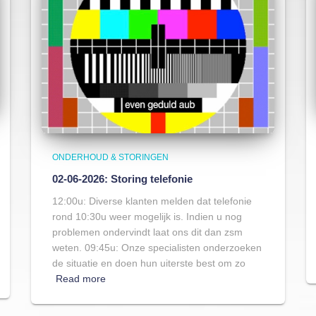
ONDERHOUD & STORINGEN
02-06-2026: Storing telefonie
12:00u: Diverse klanten melden dat telefonie
rond 10:30u weer mogelijk is. Indien u nog
problemen ondervindt laat ons dit dan zsm
weten. 09:45u: Onze specialisten onderzoeken
de situatie en doen hun uiterste best om zo
Read more