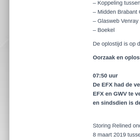
– Koppeling tusse
– Midden Brabant
– Glasweb Venray
– Boekel
De oplostijd is op
Oorzaak en oplos
07:50 uur
De EFX had de ver
EFX en GWV te ve
en sindsdien is d
Storing Relined o
8 maart 2019 tusse