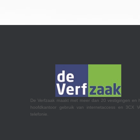
RTL op het Media Park in Hilver
eer dan 20 vestigingen en hun
Teams Calling.
n internetaccess en 3CX VoIP