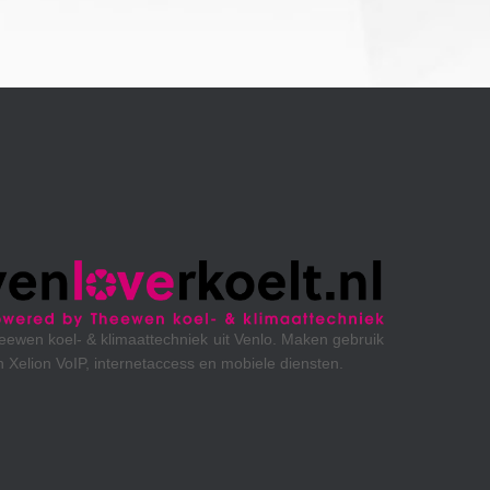
Maken gebruik
iensten.
Omroep MAX maakt gebruik van Xelion VoIP en mob
diensten.