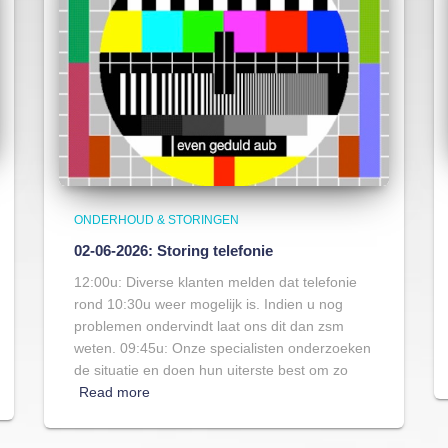
ONDERHOUD & STORINGEN
02-06-2026: Storing telefonie
12:00u: Diverse klanten melden dat telefonie
rond 10:30u weer mogelijk is. Indien u nog
problemen ondervindt laat ons dit dan zsm
weten. 09:45u: Onze specialisten onderzoeken
de situatie en doen hun uiterste best om zo
Read more