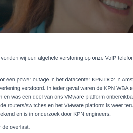
onden wij een algehele verstoring op onze VoIP telefon
or een power outage in het datacenter KPN DC2 in Am
tverlening verstoord. In ieder geval waren de KPN WB
en en was een deel van ons VMware platform onbereikba
 de routers/switches en het VMware platform is weer ter
bekend en is in onderzoek door KPN engineers.
 de overlast.