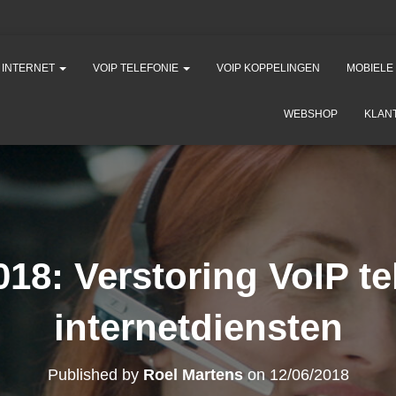
K INTERNET
VOIP TELEFONIE
VOIP KOPPELINGEN
MOBIELE
WEBSHOP
KLAN
018: Verstoring VoIP tel
internetdiensten
Published by
Roel Martens
on
12/06/2018