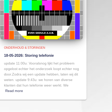
ONDERHOUD & STORINGEN
18-05-2026: Storing telefonie
update 11:00u: Vooralsnog lijkt het probleem
opgelost echter het onderzoek loopt echter nog
door.Zodra wij een update hebben, laten wij dit
weten. update 9:43u: we horen van diverse
klanten dat hun telefonie weer werkt. We
Read more