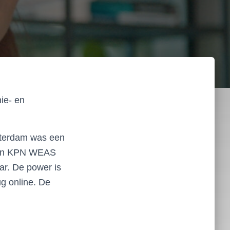
ie- en
sterdam was een
A en KPN WEAS
ar. De power is
ug online. De