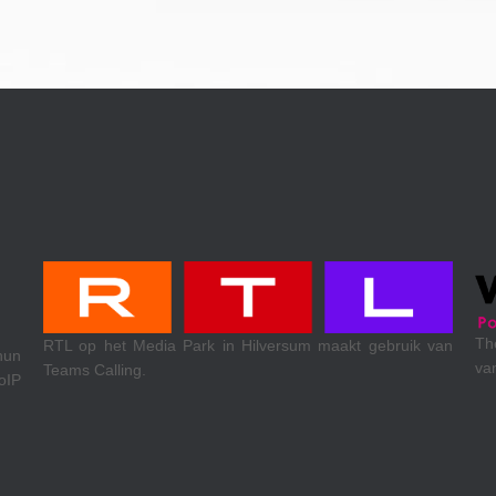
Theewen koel- & klimaattechniek uit Venlo. 
sum maakt gebruik van
van Xelion VoIP, internetaccess en mobiele d