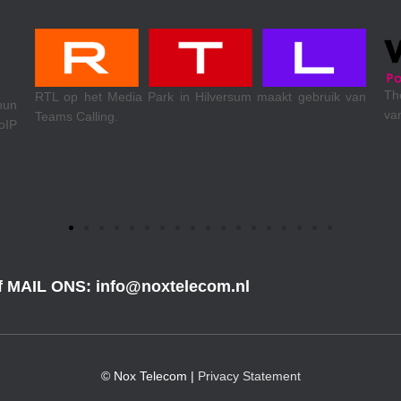
Theewen koel- & klimaattechniek uit Venlo. 
sum maakt gebruik van
van Xelion VoIP, internetaccess en mobiele d
of MAIL ONS: info@noxtelecom.nl
© Nox Telecom |
Privacy Statement