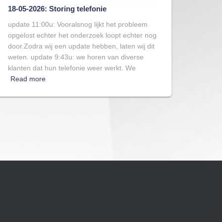
18-05-2026: Storing telefonie
update 11:00u: Vooralsnog lijkt het probleem
opgelost echter het onderzoek loopt echter nog
door.Zodra wij een update hebben, laten wij dit
weten. update 9:43u: we horen van diverse
klanten dat hun telefonie weer werkt. We
Read more