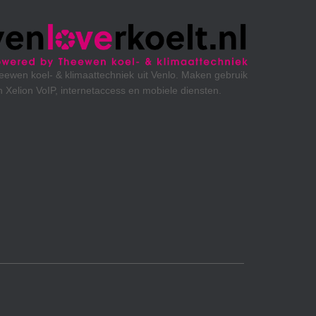
Maken gebruik
iensten.
Omroep MAX maakt gebruik van Xelion VoIP en mob
diensten.