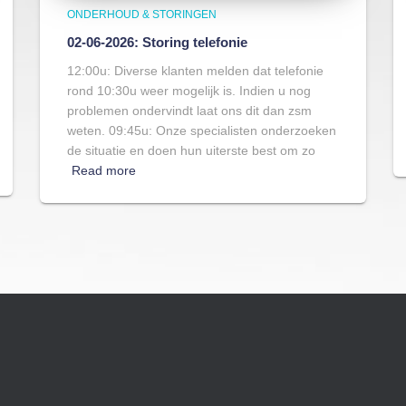
ONDERHOUD & STORINGEN
02-06-2026: Storing telefonie
12:00u: Diverse klanten melden dat telefonie
rond 10:30u weer mogelijk is. Indien u nog
problemen ondervindt laat ons dit dan zsm
weten. 09:45u: Onze specialisten onderzoeken
de situatie en doen hun uiterste best om zo
Read more