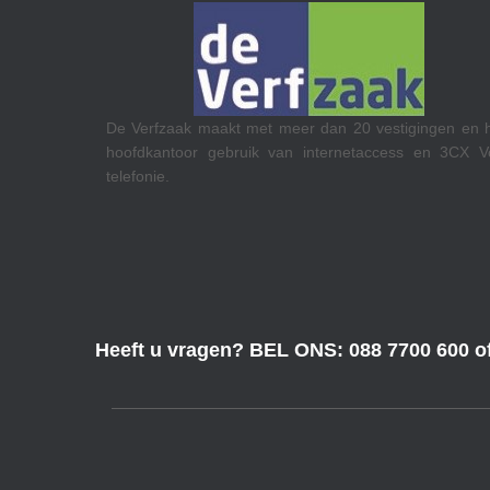
RTL op het Media Park in Hilver
eer dan 20 vestigingen en hun
Teams Calling.
n internetaccess en 3CX VoIP
Heeft u vragen? BEL ONS: 088 7700 600 