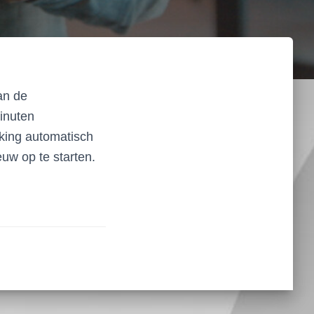
an de
inuten
king automatisch
euw op te starten.