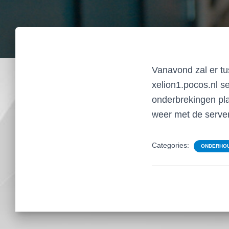
Vanavond zal er t
xelion1.pocos.nl s
onderbrekingen pla
weer met de server.
Categories:
ONDERHOU