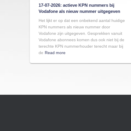
17-07-2026: actieve KPN nummers bij
Vodafone als nieuw nummer uitgegeven
Het lijkt er op dat een onbekend aantal huidige
KPN nummers als nieuw nummer door
Vodafone zijn uitgegeven. Gesprekken vanuit
Vodafone abonnees komen dus ook niet bij de
terechte KPN nummerhouder terecht maar bij
de
Read more