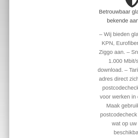
Betrouwbaar gl
bekende aan
– Wij bieden gl
KPN, Eurofiber
Ziggo aan. – Sn
1.000 Mbit/
download. – Tar
adres direct zic
postcodecheck
voor werken in 
Maak gebrui
postcodecheck 
wat op uw
beschikbaa