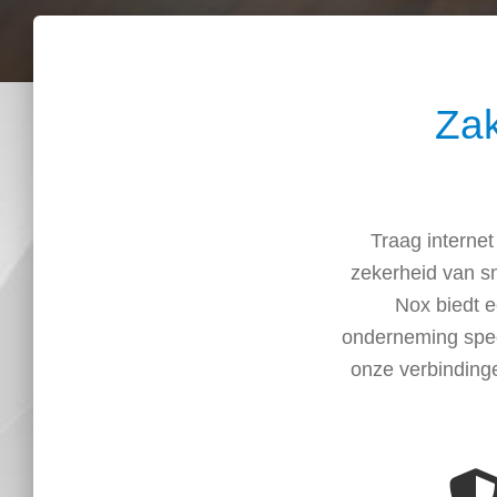
Zak
Traag internet
zekerheid van sne
Nox biedt 
onderneming spec
onze verbinding