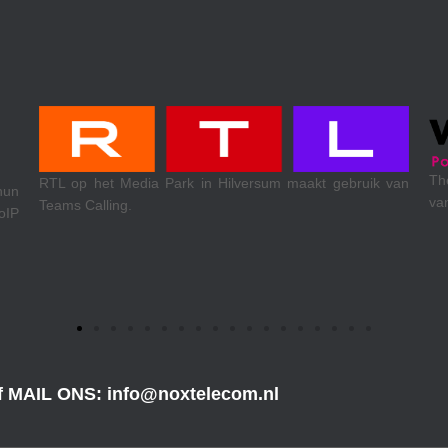
Theewen koel- &
 het Media Park in Hilversum maakt gebruik van
van Xelion VoIP,
alling.
of MAIL ONS: info@noxtelecom.nl