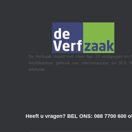
RTL op
De Verfzaak maakt met meer dan 20 vestigingen en hun
Teams C
hoofdkantoor gebruik van internetaccess en 3CX VoIP
telefonie.
Heeft u vragen? BEL ONS: 088 7700 600 