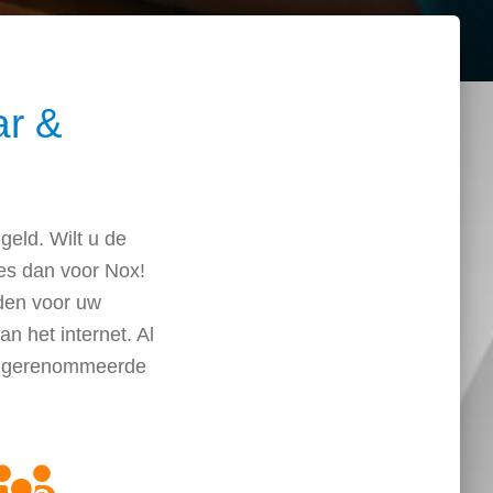
ar &
geld. Wilt u de
Kies dan voor Nox!
den voor uw
 het internet. Al
or gerenommeerde