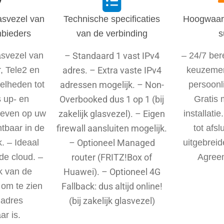
asvezel van
Technische specificaties
Hoogwaard
bieders
van de verbinding
s
asvezel van
– Standaard 1 vast IPv4
– 24/7 ber
, Tele2 en
adres. – Extra vaste IPv4
keuzemen
elheden tot
adressen mogelijk. – Non-
persoonli
s up- en
Overbooked dus 1 op 1 (bij
Gratis 
ieven op uw
zakelijk glasvezel). – Eigen
installati
htbaar in de
firewall aansluiten mogelijk.
tot afs
. – Ideaal
– Optioneel Managed
uitgebreid
de cloud. –
router (FRITZ!Box of
Agree
k van de
Huawei). – Optioneel 4G
om te zien
Fallback: dus altijd online!
 adres
(bij zakelijk glasvezel)
r is.​