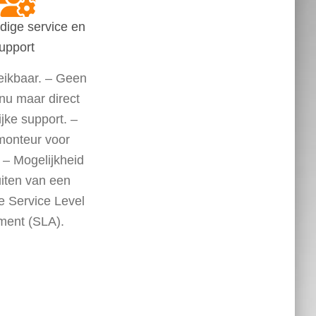
ige service en
upport
eikbaar. – Geen
u maar direct
jke support. –
monteur voor
e. – Mogelijkheid
luiten van een
e Service Level
ment (SLA).