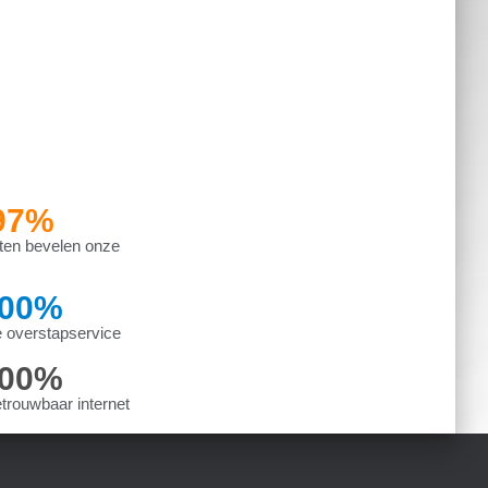
97
%
ten bevelen onze
00
%
 overstapservice
00
%
etrouwbaar internet