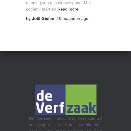
opening van ons nieuwe pand. Met
confetti, taart en
Read more
By
Joël Gielen
,
10 maanden
ago
RTL op het
De Verfzaak maakt met meer dan 20
maakt gebru
vestigingen en hun hoofdkantoor