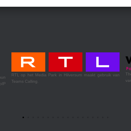
Th
RTL op het Media Park in Hilversum maakt gebruik van
hun
va
Teams Calling.
oIP