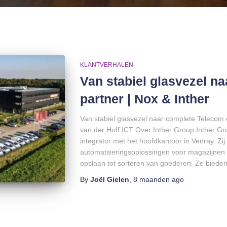
KLANTVERHALEN
Van stabiel glasvezel na
partner | Nox & Inther
Van stabiel glasvezel naar complete Telecom
van der Hoff ICT Over Inther Group Inther Gr
integrator met het hoofdkantoor in Venray. Zij 
automatiserings­oplossingen voor magazijnen 
opslaan tot sorteren van goederen. Ze biede
By
Joël Gielen
,
8 maanden
ago