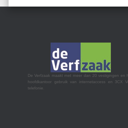
De Verfzaak maakt met meer dan 20 vestigingen en 
hoofdkantoor gebruik van internetaccess en 3CX V
telefonie.
len en hun
netaccess.