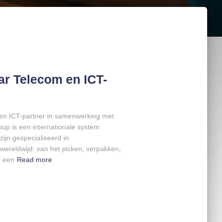
ar Telecom en ICT-
 en ICT-partner in samenwerking met
oup is een internationale system
zijn gespecialiseerd in
wereldwijd: van het picken, verpakken,
n een
Read more