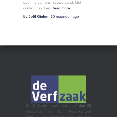
opening van ons nieuwe pand. Met
confetti, taart en
Read more
By
Joël Gielen
,
10 maanden
ago
RTL op het
De Verfzaak maakt met meer dan 20
maakt gebru
vestigingen en hun hoofdkantoor