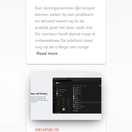
Een storingsnummer lijkt simpel:
klanten bellen bij een probleem
en iemand neemt op.In de
praktijk gaat het daar vaak mis.
De monteur heeft dienst maar is
onbereikbaar.De telefoon staat
nog op de collega van vorige
Read more
NIEUWSBLOG