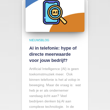
NIEUWSBLOG
AI in telefonie: hype of
directe meerwaarde
voor jouw bedrijf?
Artificial Intelligence (AI) is geen
toekomstmuziek meer. Ook
binnen telefonie is het al volop in
beweging. Maar de vraag is: wat
heb je er als ondernemer
vandaag écht aan? Veel
bedrijven denken bij AI aan
complexe technologie. In de