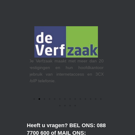
Theewen koe
RTL op het Media Park in Hilversum
meer dan 20
Venlo. Make
maakt gebruik van Teams Calling.
ofdkantoor
internetacce
cess en 3CX
Heeft u vragen? BEL ONS: 088
7700 600 of MAIL ONS: