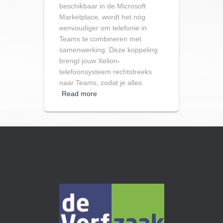
beschikbaar in de Microsoft
Marketplace, wordt het nóg
eenvoudiger om telefonie in
Teams te combineren met
samenwerking. Deze koppeling
brengt jouw Xelion-
telefoonsysteem rechtstreeks
naar Teams, zodat je alles
Read more