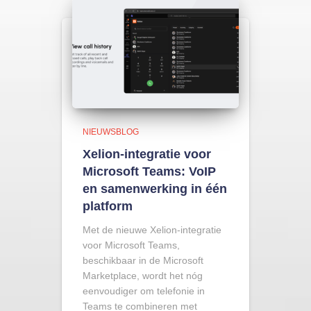
NIEUWSBLOG
Xelion-integratie voor
Microsoft Teams: VoIP
en samenwerking in één
platform
Met de nieuwe Xelion-integratie
voor Microsoft Teams,
beschikbaar in de Microsoft
Marketplace, wordt het nóg
eenvoudiger om telefonie in
Teams te combineren met