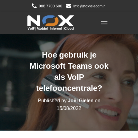
088 7700 600
info@noxtelecom.nl
TOGGLE NAVIGATI
Hoe gebruik je
Microsoft Teams ook
als VoIP
telefooncentrale?
Published by
Joël Gielen
on
15/08/2022