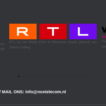
Th
RTL op het Media Park in Hilversum maakt gebruik van
hun
va
Teams Calling.
oIP
of MAIL ONS: info@noxtelecom.nl