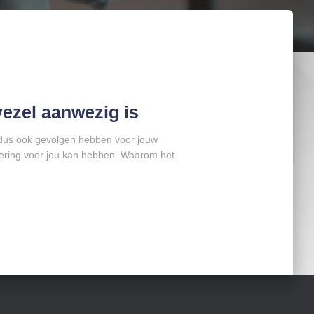
ezel aanwezig is
 dus ook gevolgen hebben voor jouw
asering voor jou kan hebben. Waarom het