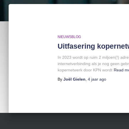
NIEUWSBLOG
Uitfasering kopernet
In 2023 wordt op ruim 2 miljoen(!) ad
internetverbinding als je nog geen geb
kopernetwerk door KPN wordt
Read m
By
Joël Gielen
,
4 jaar
ago