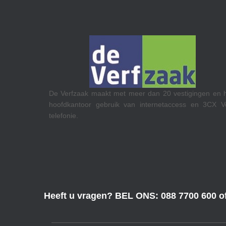
De Verfzaak maakt met meer dan 20 vestigingen en 
hoofdkantoor gebruik van internetaccess en 3CX V
telefonie.
len en hun
netaccess.
Heeft u vragen? BEL ONS: 088 7700 600 