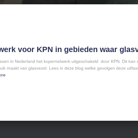
werk voor KPN in gebieden waar glasv
ressen in Nederland het kopernetwerk uitgeschakeld door KPN. Dit kan
ruik maakt van glasvezel. Lees in deze blog welke gevolgen deze uitf
ore