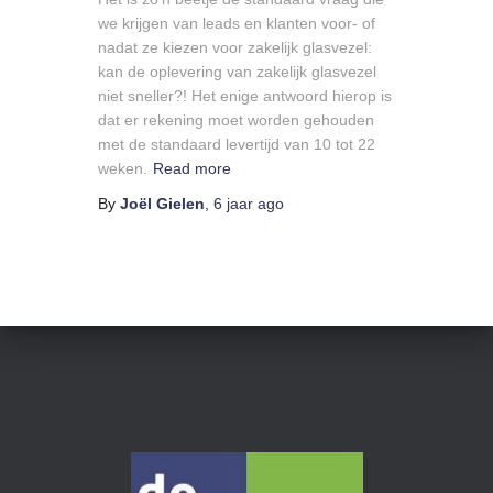
we krijgen van leads en klanten voor- of
nadat ze kiezen voor zakelijk glasvezel:
kan de oplevering van zakelijk glasvezel
niet sneller?! Het enige antwoord hierop is
dat er rekening moet worden gehouden
met de standaard levertijd van 10 tot 22
weken.
Read more
By
Joël Gielen
,
6 jaar
ago