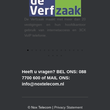
RTL op het
De Verfzaak maakt met meer dan 20
maakt gebru
vestigingen en hun hoofdkantoor
gebruik van internetaccess en 3CX
al haar 14
VoIP telefonie.
ging gebruik
ccess.
Heeft u vragen? BEL ONS: 088
7700 600 of MAIL ONS:
info@noxtelecom.nl
© Nox Telecom |
Privacy Statement