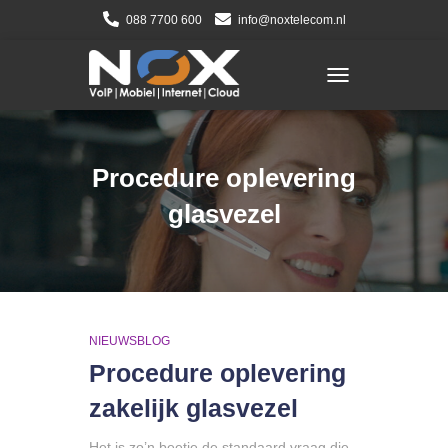
088 7700 600
info@noxtelecom.nl
TOGGLE NAVIGATI
Procedure oplevering
glasvezel
NIEUWSBLOG
Procedure oplevering
zakelijk glasvezel
Het is zo’n beetje de standaard vraag die