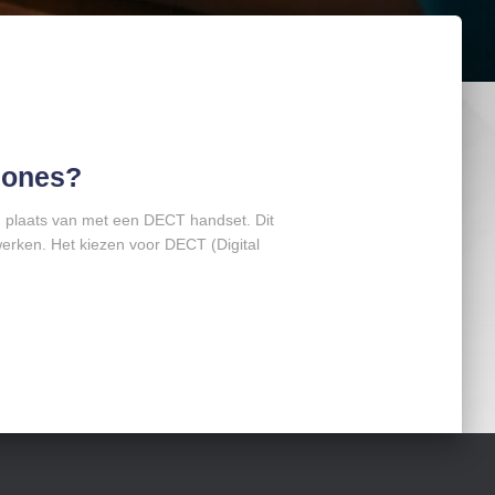
hones?
 plaats van met een DECT handset. Dit
erken. Het kiezen voor DECT (Digital