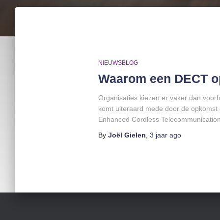
NIEUWSBLOG
Waarom een DECT opl
Organisaties kiezen er vaker dan voo
komt uiteraard mede door de opkomst e
Enhanced Cordless Telecommunication
By
Joël Gielen
,
3 jaar
ago