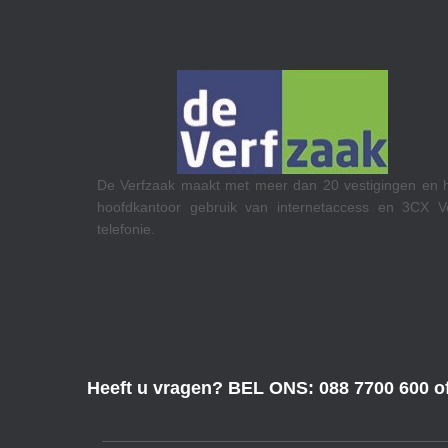
De Verfzaak maakt met meer dan 20 vestigingen en 
hoofdkantoor gebruik van internetaccess en 3CX V
telefonie.
len en hun
netaccess.
Heeft u vragen? BEL ONS: 088 7700 600 