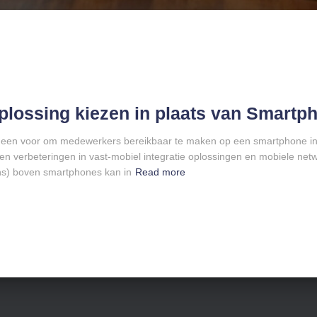
ossing kiezen in plaats van Smartp
rheen voor om medewerkers bereikbaar te maken op een smartphone in
n verbeteringen in vast-mobiel integratie oplossingen en mobiele netw
s) boven smartphones kan in
Read more