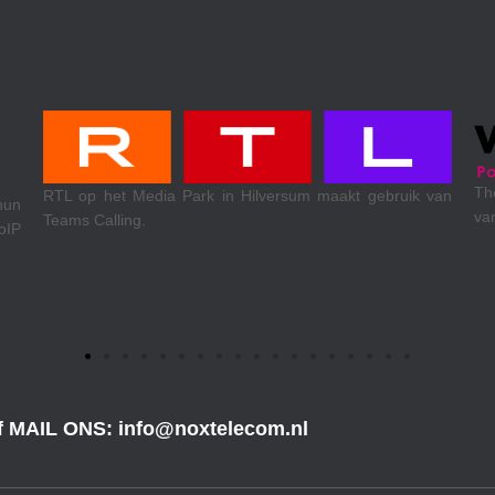
Th
RTL op het Media Park in Hilversum maakt gebruik van
hun
va
Teams Calling.
oIP
of MAIL ONS: info@noxtelecom.nl