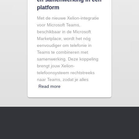
platform
Met de nieuwe Xelion-integratie
voor Microsoft Teams,
beschikbaar in de Microsoft
Marketplace, wordt het nóg
eenvoudiger om telefonie in
Teams te combineren met
samenwerking. Deze koppeling
brengt jouw Xelion-
telefoonsysteem rechtstreeks
naar Teams, zodat je alles
Read more