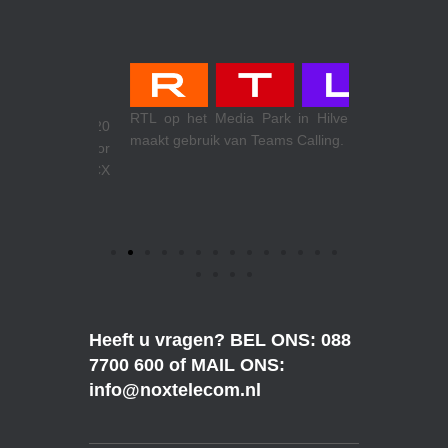
Theewen koe
RTL op het Media Park in Hilversum
meer dan 20
Venlo. Make
maakt gebruik van Teams Calling.
ofdkantoor
internetacce
cess en 3CX
Heeft u vragen? BEL ONS: 088
7700 600 of MAIL ONS:
info@noxtelecom.nl