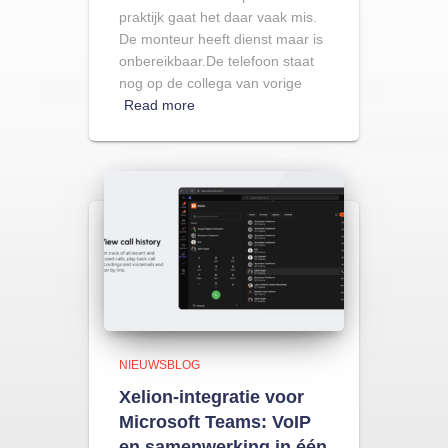
praktijk gaat het daar vaak mis.
De monteur heeft dienst maar is
onbereikbaar.De telefoon staat
nog op de collega van vorige
Read more
NIEUWSBLOG
Xelion-integratie voor
Microsoft Teams: VoIP
en samenwerking in één