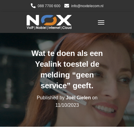
088 7700 600
info@noxtelecom.nl
TOGGLE NAVIGATI
Wat te doen als een
Yealink toestel de
melding “geen
service” geeft.
Published by
Joël Gielen
on
11/10/2023