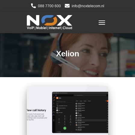
088 7700 600
info@noxtelecom.nl
TOGGLE NAVIGATI
Xelion